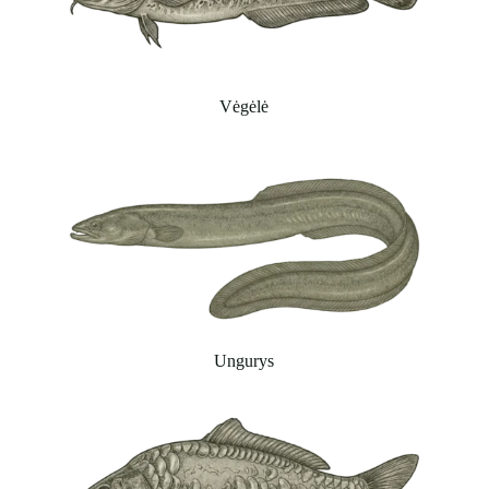
Vėgėlė
Ungurys