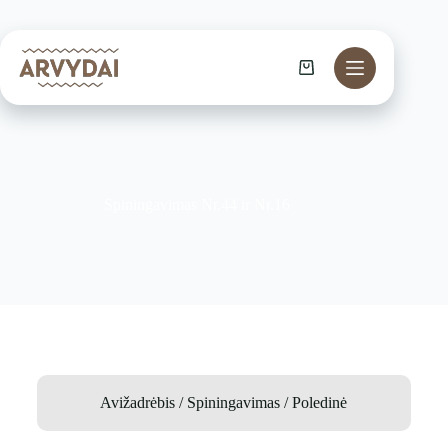
Spiningavimas Nr.44 ir Nr.16
Avižadrėbis / Spiningavimas / Poledinė