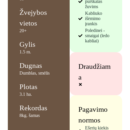
purškalas
žuvims
Žvejybos
Kabliuko
išėmimo
vietos
įrankis
Poledinei -
20+
smaigai (ledo
kabliai)
Gylis
1.5 m.
Dugnas
Draudžiam
Dumblas, smėlis
a
Plotas
3.1 ha.
Rekordas
Pagavimo
8kg. šamas
normos
Ešerių kiekis