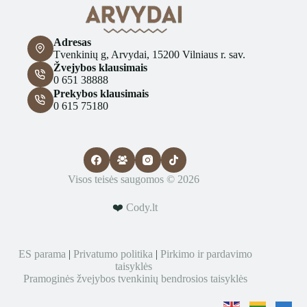
Adresas
Tvenkinių g, Arvydai, 15200 Vilniaus r. sav.
Žvejybos klausimais
0 651 38888
Prekybos klausimais
0 615 75180
Visos teisės saugomos © 2026
❤️
Cody.lt
ES parama
|
Privatumo politika
|
Pirkimo ir pardavimo
taisyklės
Pramoginės žvejybos tvenkinių bendrosios taisyklės