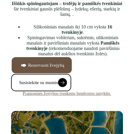
Iššūkis spiningautojam – trofėjų ir pamiškės tvenkiniai
šie tvenkiniai gausūs plėšrūnų – lydekų, ešerių, starkių ir
šamų. .
Silikoniniais masalais iki 10 cm vyksta
16
tvenkinyje
.
Spiningavimas vobleriais, sukrėmis, silikoniniais
masalais ir paviršiniais masalais vyksta
Pamiškės
tvenkinyje
(rekomenduojame naudoti paviršinius
masalus dėl aukštos tvenkinio žolės).
Rezervuoti žvejybą
Susisiekite su mumis
Pramoginės žvejybos tvenkinių bendrosios taisyklės