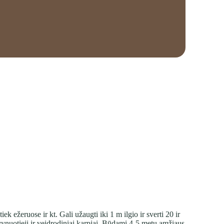
k ežeruose ir kt. Gali užaugti iki 1 m ilgio ir sverti 20 ir
ynuotieji ir veidrodiniai karpiai. Būdami 4-5 metų amžiaus