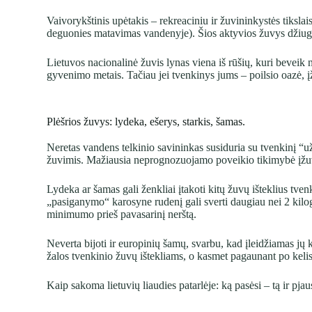
Vaivorykštinis upėtakis – rekreaciniu ir žuvininkystės tiksla
deguonies matavimas vandenyje). Šios aktyvios žuvys džiugi
Lietuvos nacionalinė žuvis lynas viena iš rūšių, kuri beveik n
gyvenimo metais. Tačiau jei tvenkinys jums – poilsio oazė, 
Plėšrios žuvys: lydeka, ešerys, starkis, šamas.
Neretas vandens telkinio savininkas susiduria su tvenkinį “u
žuvimis. Mažiausia neprognozuojamo poveikio tikimybė įžuvin
Lydeka ar šamas gali ženkliai įtakoti kitų žuvų išteklius tve
„pasiganymo“ karosyne rudenį gali sverti daugiau nei 2 kilo
minimumo prieš pavasarinį nerštą.
Neverta bijoti ir europinių šamų, svarbu, kad įleidžiamas jų
žalos tvenkinio žuvų ištekliams, o kasmet pagaunant po kelis
Kaip sakoma lietuvių liaudies patarlėje: ką pasėsi – tą ir pj