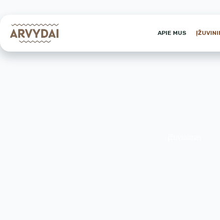
APIE MUS
ĮŽUVIN
Įžuvinimas