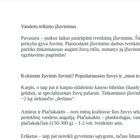
Vandens telkinio įžuvinimas
Pavasaris – puikus laikas pasirūpinti tvenkinių įžuvinimu. Ši
prekyba gyva žuvimi. Planuodami įžuvinimo darbus tvenkinyje 
parinks tinkamiausias auginti žuvų rūšis, numatys jų įžuvini
egzistavimo pagrindas!
Kokiomis žuvimis žuvinti? Populiariausios žuvys ir „must 
Karpis, o taip pat ir karpio-sidabrinio karoso hibridas (liau
grūdais, ar specializuotais žuvų pašarais. Tinkamiausi įžuvin
~2 kg siekiančio „derliaus“.
Amūras ir Plačiakaktis – nors mūsų kraštuose šios žuvys sėk
perteklinę vandens augaliją. Plačiakaktis – planktofagas, v
plačiakakčiais (150-300 g) – 1-2 vnt. tvenkinio arui.
Eršketas – taip pat nereikli gyvenimo sąlygoms, tačiau šilta