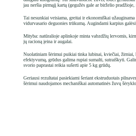
jau neršia pirmąjį kartą (gegužės gale ar birželio pradžioje,
Tai nesunkiai veisiama, greitai ir ekonomiškai užauginama 
vidurvasario deguonies trūkumą. Augindami karpius galėsit
Mityba: natūralioje aplinkoje minta vabzdžių lervomis, kirm
jų racioną įeina ir augalai.
Nuolatiniam šėrimui puikiai tinka lubinai, kviečiai, žirniai
efektyvumą, grūdus galima rupiai sumalti, sutraiškyti. Galim
svorio paprastai reikia sušerti apie 5 kg grūdų.
Geriausi rezultatai pasiekiami šeriant ekstruduotais pilnav
šėrimui naudojamos mechaniškai automatinės žuvų šėryklo