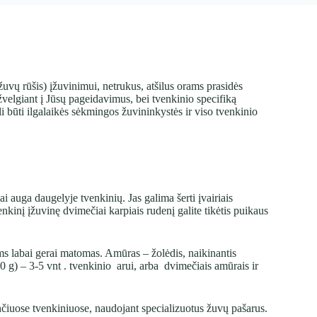
žuvų rūšis) įžuvinimui, netrukus, atšilus orams prasidės
žvelgiant į Jūsų pageidavimus, bei tvenkinio specifiką
i būti ilgalaikės sėkmingos žuvininkystės ir viso tvenkinio
i auga daugelyje tvenkinių. Jas galima šerti įvairiais
nkinį įžuvinę dvimečiai karpiais rudenį galite tikėtis puikaus
ms labai gerai matomas. Amūras – žolėdis, naikinantis
 g) – 3-5 vnt . tvenkinio arui, arba dvimečiais amūrais ir
ančiuose tvenkiniuose, naudojant specializuotus žuvų pašarus.