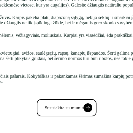
 seklesnėse vietose, kur yra augalijos). Galėsite džiaugtis natūraliu popul
žuvis. Karpis pakelia platų diapazoną sąlygų, nebijo seklių ir smarkiai 
e džiaugtis ne tik įspūdinga žūkle, bet ir mėgautis gero skonio savybė
ėlėmis, vėžiagyviais, moliuskais. Karpiai yra visaėdžiai, ėda praktiška
, kvietrugiai, avižos, saulėgrąžų, rapsų, kanapių išspaudos. Šerti galima 
a šerti plikytais grūdais, bet šėrimo normos turi būti ribotos, nes tokie
erčiais pašarais. Kokybiškas ir pakankamas šėrimas sumažina karpių potra
s.
Susisiekite su mumis