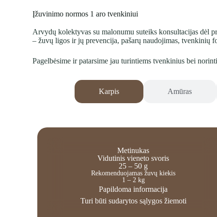
Įžuvinimo normos 1 aro tvenkiniui
Arvydų kolektyvas su malonumu suteiks konsultacijas dėl pri
– žuvų ligos ir jų prevencija, pašarų naudojimas, tvenkinių 
Pagelbėsime ir patarsime jau turintiems tvenkinius bei norint
Karpis
Amūras
Metinukas
Vidutinis vieneto svoris
25 – 50 g
Rekomenduojamas žuvų kiekis
1 – 2 kg
Papildoma informacija
Turi būti sudarytos sąlygos žiemoti