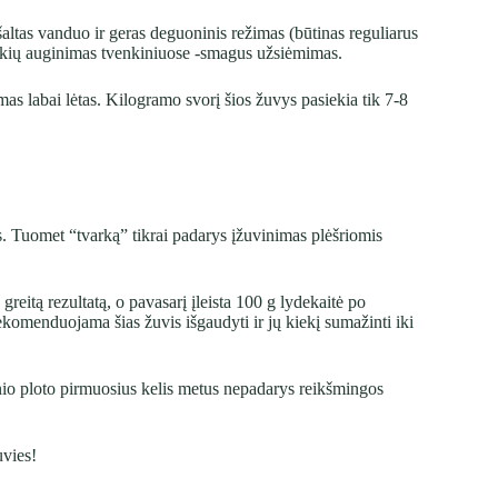
 šaltas vanduo ir geras deguoninis režimas (būtinas reguliarus
takių auginimas tvenkiniuose -smagus užsiėmimas.
mas labai lėtas. Kilogramo svorį šios žuvys pasiekia tik 7-8
s. Tuomet “tvarką” tikrai padarys įžuvinimas plėšriomis
reitą rezultatą, o pavasarį įleista 100 g lydekaitė po
komenduojama šias žuvis išgaudyti ir jų kiekį sumažinti iki
inio ploto pirmuosius kelis metus nepadarys reikšmingos
uvies!