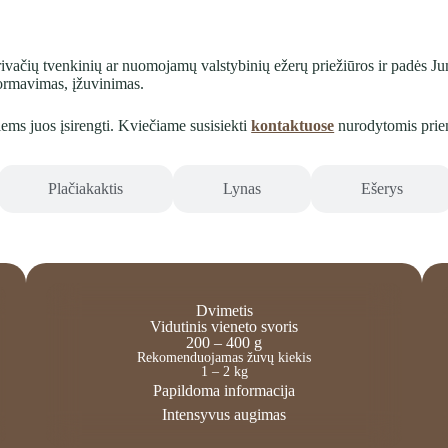
vačių tvenkinių ar nuomojamų valstybinių ežerų priežiūros ir padės Jums
formavimas, įžuvinimas.
iems juos įsirengti. Kviečiame susisiekti
kontaktuose
nurodytomis pri
Plačiakaktis
Lynas
Ešerys
Dvimetis
Vidutinis vieneto svoris
200 – 400 g
Rekomenduojamas žuvų kiekis
1 – 2 kg
Papildoma informacija
Intensyvus augimas