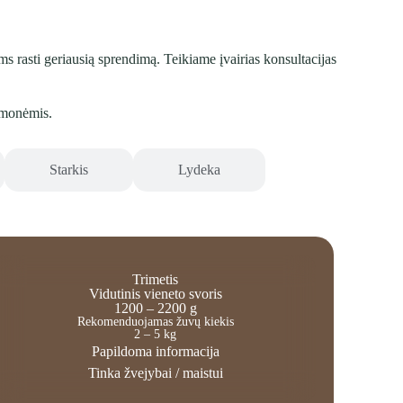
 rasti geriausią sprendimą. Teikiame įvairias konsultacijas
emonėmis.
Starkis
Lydeka
Trimetis
Vidutinis vieneto svoris
1200 – 2200 g
Rekomenduojamas žuvų kiekis
2 – 5 kg
Papildoma informacija
Tinka žvejybai / maistui