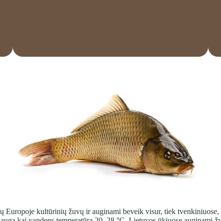
Europoje kultūrinių žuvų ir auginami beveik visur, tiek tvenkiniuose, tie
ai auga kai vandens temperatūra 20–28 °C. Lietuvos ūkiuose auginami žv