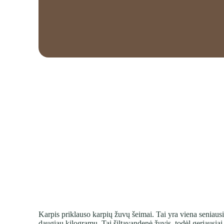
Karpis priklauso karpių žuvų šeimai. Tai yra viena seniausių 
daugiau kilogramų. Tai šiltavandenė žuvis, todėl geriausi