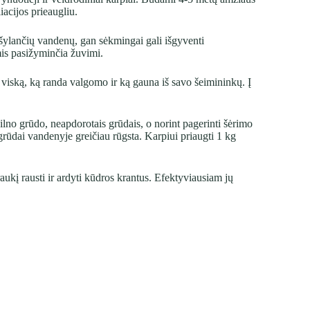
iacijos prieaugliu.
įšylančių vandenų, gan sėkmingai gali išgyventi
mis pasižyminčia žuvimi.
i viską, ką randa valgomo ir ką gauna iš savo šeimininkų. Į
pilno grūdo, neapdorotais grūdais, o norint pagerinti šėrimo
 grūdai vandenyje greičiau rūgsta. Karpiui priaugti 1 kg
ukį rausti ir ardyti kūdros krantus. Efektyviausiam jų