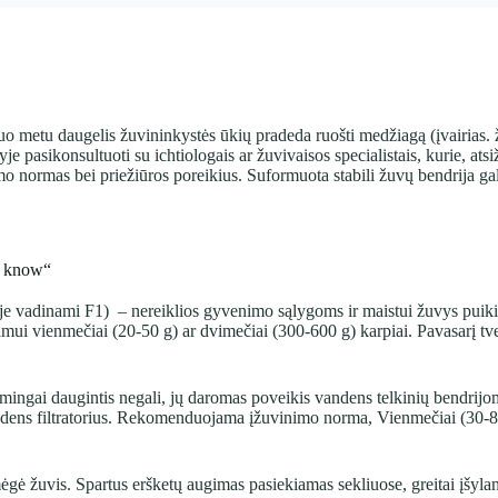
uo metu daugelis žuvininkystės ūkių pradeda ruošti medžiagą (įvairias. 
pasikonsultuoti su ichtiologais ar žuvivaisos specialistais, kurie, atsi
mo normas bei priežiūros poreikius. Suformuota stabili žuvų bendrija gal
to know“
dyje vadinami F1) – nereiklios gyvenimo sąlygoms ir maistui žuvys puikia
imui vienmečiai (20-50 g) ar dvimečiai (300-600 g) karpiai. Pavasarį tve
mingai daugintis negali, jų daromas poveikis vandens telkinių bendrijo
andens filtratorius. Rekomenduojama įžuvinimo norma, Vienmečiai (30-80
mėgė žuvis. Spartus eršketų augimas pasiekiamas sekliuose, greitai įšyl