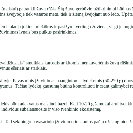
is (maistui) patraukli žuvų rūšis. Šių žuvų gerbūvio užtikrinimui būtinas
ns žvejyboje tiek vasaros metu, tiek ir žiemą žvejojant nuo ledo. Upė
ereikalauja jokios priežiūros ir pasižymi vertinga žuviena, visgi jų augi
įžuvinimas lynais bus puikus pasirinkimas.
žvaldžiusiais” smulkiais karosais ar kitomis menkavertėmis žuvų rūšimi
us ešeriais ar starkiais.
nkinyje. Pavasarinis įžuvinimas paaugintomis lydekomis (50-250 g) duos g
gramus. Tačiau lydekų gausumą būtina kontroliuoti ir esant galimybei re
 kiekis būtų adekvatus maistinei bazei. Keli 10-20 g šamukai arui tvenk
 individus subalansuosite ir viso tvenkinio ekosistemą.
ausi. Tad sėkmingo pavasarinio įžuvinimo ir skanios pačių užsiaugintos ž