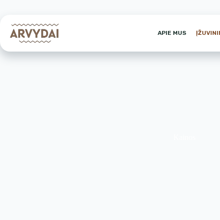
APIE MUS
ĮŽUVIN
Kainos